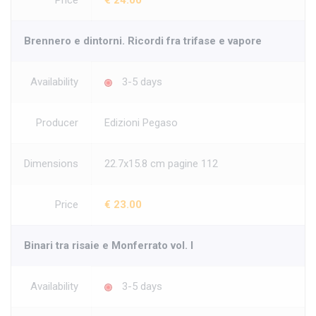
Price
€ 24.00
Brennero e dintorni. Ricordi fra trifase e vapore
Availability
3-5 days
Producer
Edizioni Pegaso
Dimensions
22.7x15.8 cm pagine 112
Price
€ 23.00
Binari tra risaie e Monferrato vol. I
Availability
3-5 days