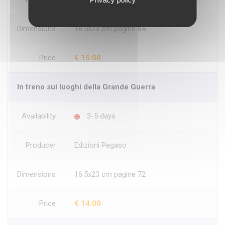
Dimensions
16.5x23 cm pagine 84
Price
€ 15.00
In treno sui luoghi della Grande Guerra
Availability
3-5 days
Producer
Edizioni Pegaso
Dimensions
16,5x23 cm pagine 72
Price
€ 14.00