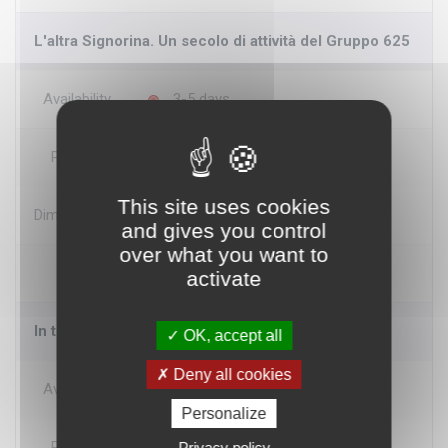
L'altra Signorina. Un secolo di attività del Gruppo 625
Availability
3-5 days
Producer
Edizioni Pegaso
This site uses cookies
Dimensions
17x24 cm pagine 144
and gives you control
over what you want to
Price
€ 22.00
activate
In treno sui luoghi della Seconda Guerra Mondiale
OK, accept all
Deny all cookies
Availability
3-5 days
Personalize
Producer
Edizioni Pegaso
Privacy policy