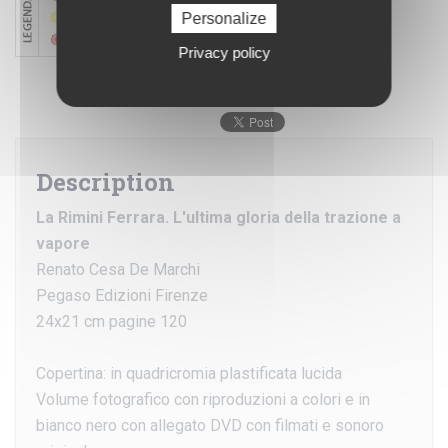
Personalize
Privacy policy
Description
La Rimini Ferrara. L'ultima gloria della trazione a
vapore
Renato Cesa De Marchi
Pegaso Edizioni Firenze
24x21 cm pagine 120
Copertina: in quadricromia plastificata lucida
Volume fotografico con riproduzioni a colori e in
bianco nero con allegato DVD con filmati e sonoro