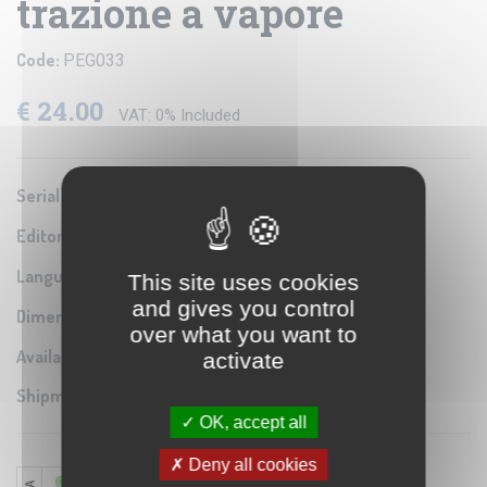
trazione a vapore
Code:
PEG033
€ 24.00
VAT: 0% Included
Serial number:
9788895248332
Editor / Manifacturer:
Edizioni Pegaso
Language:
Italian
This site uses cookies
and gives you control
Dimensions:
24x21 cm pagine 120
over what you want to
Availability:
activate
Shipment Time:
3-5 days
OK, accept all
Deny all cookies