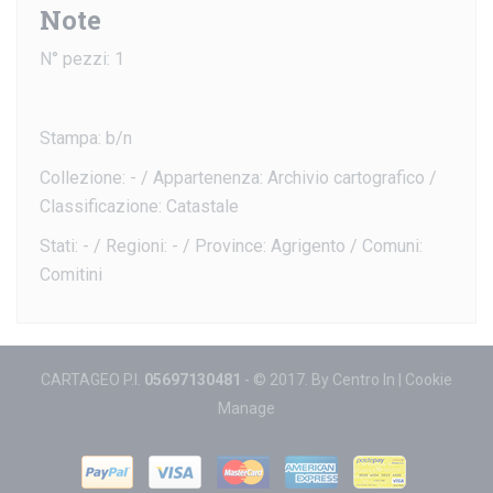
Note
N° pezzi: 1
Stampa: b/n
Collezione: - / Appartenenza: Archivio cartografico /
Classificazione: Catastale
Stati: - / Regioni: - / Province: Agrigento / Comuni:
Comitini
CARTAGEO P.I.
05697130481
- © 2017. By
Centro In
|
Cookie
Manage