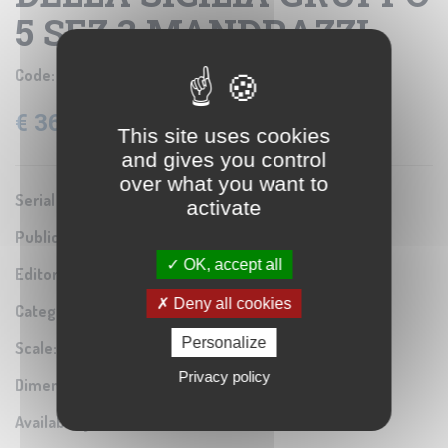
5 SEZ 3 MANDRAZZI
Code:
IGM SE006750
€ 36.60
VAT: 22% Included
This site uses cookies
and gives you control
over what you want to
Serial number:
0A1
activate
Publication year:
1932
OK, accept all
Editor / Manifacturer:
Istituto Geografico Militare
Deny all cookies
Category:
Antique map reproduction
Personalize
Scale:
1:5.000
Privacy policy
Dimensions:
73x63 cm
Availability: