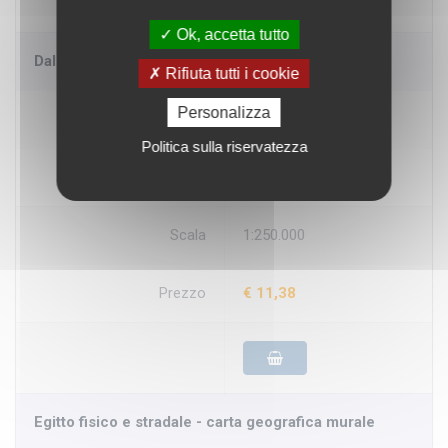
Ok, accetta tutto
Dalmazia Istria fisica e turistico stradale
Rifiuta tutti i cookie
Personalizza
Disponibilità
Pronta cons.
Politica sulla riservatezza
Produttore
Gizi Map
Scala
1:250.000
Prezzo
€ 11,38
Egitto fisico e stradale - carta geografica murale