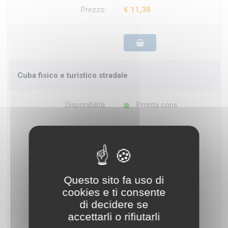
Prezzo
€ 11,38
Cuba fisico e turistico stradale
Disponibilità
Pronta cons.
Produttore
Gizi Map
Scala
1:1.000.000
Questo sito fa uso di
cookies e ti consente
Prezzo
€ 11,38
di decidere se
accettarli o rifiutarli