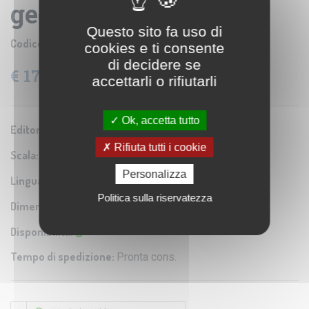
geografica murale
Questo sito fa uso di
Codice prodotto:
GIZ 039M
cookies e ti consente
di decidere se
€ 17,85
IVA: 4% Inclusa
accettarli o rifiutarli
Ok, accetta tutto
Editore/Produttore:
Gizi Map
Rifiuta tutti i cookie
Scala:
1:2.000.000
Personalizza
Lingua:
Inglese / Tedesco / Francese / Italiano / altre
Politica sulla riservatezza
Dimensioni:
100x88 cm
Disponibilità:
Tempo di spedizione:
Pronta cons.