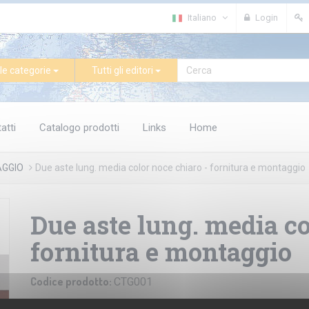
Italiano
Login
le categorie
Tutti gli editori
atti
Catalogo prodotti
Links
Home
AGGIO
Due aste lung. media color noce chiaro - fornitura e montaggio
Due aste lung. media co
fornitura e montaggio
Codice prodotto:
CTG001