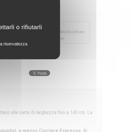
rli o rifiutarli
lla riservatezza
tano alle carte di larghezza fino a 140 cm. La
giuntivi,
a mezzo Corriere Espresso
.
Al