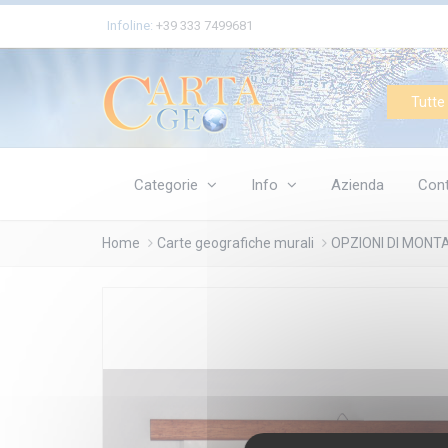
Cookies management panel
Infoline:
+39 333 7499681
Tutte 
Categorie
Info
Azienda
Cont
Home
Carte geografiche murali
OPZIONI DI MONT