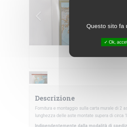
Questo sito fa 
Ok, accet
Descrizione
Fornitura e montaggio sulla carta murale di 2 a
lunghezza delle aste montate supera di circa 1
Indipendentemente dalla modalità di spediz