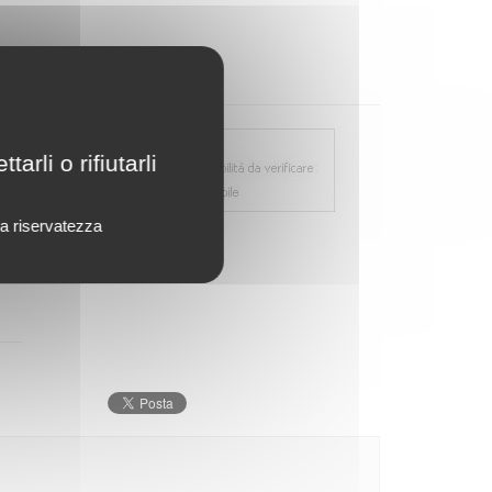
rli o rifiutarli
lla riservatezza