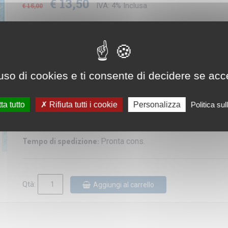
€ 13,50
IVA: 4% Inclusa
€ 15,00
Sconto del
10
%
Editore/Produttore:
LaC
uso di cookies e ti consente di decidere se accetta
Lingua:
Italiano
Dimensioni:
102x65 cm
ta tutto
Rifiuta tutti i cookie
Personalizza
Politica su
Disponibilità:
Tempo di spedizione:
Pronta cons.
Qtà:
Aggiungi al carrello