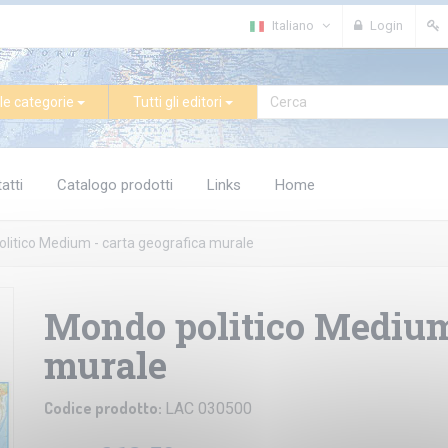
Italiano
Login
le categorie
Tutti gli editori
atti
Catalogo prodotti
Links
Home
litico Medium - carta geografica murale
Mondo politico Medium 
murale
Codice prodotto:
LAC 030500