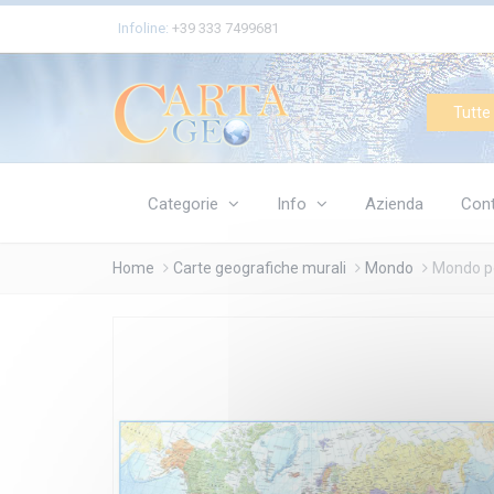
Cookies management panel
Infoline:
+39 333 7499681
Tutte 
Categorie
Info
Azienda
Cont
Home
Carte geografiche murali
Mondo
Mondo po