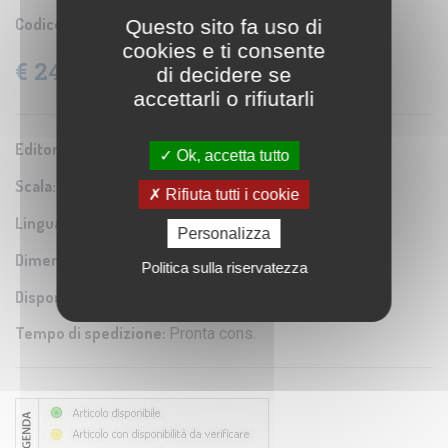
Codice prodotto:
Questo sito fa uso di
NGE 622005E
cookies e ti consente
€ 24,03
di decidere se
IVA: 4% Inclusa
accettarli o rifiutarli
Editore/Produttore:
National Geographic
Ok, accetta tutto
Scala:
1:31.900.000
Rifiuta tutti i cookie
Lingua:
Inglese
Personalizza
Dimensioni:
109 x 76 cm
Politica sulla riservatezza
Disponibilità:
Tempo di spedizione:
Pronta cons.