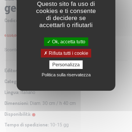
Questo sito fa uso di
geografico
cookies e ti consente
di decidere se
Codice prodotto:
NOV 036LIH
accettarli o rifiutarli
€ 93,50
IVA: 4% Inclusa
€ 110,00
Ok, accetta tutto
Sconto del
15
%
Rifiuta tutti i cookie
Personalizza
Editore/Produttore:
Nova Rico
Politica sulla riservatezza
Categoria:
Cartografia tradizionale in rilievo
Lingua:
Italiano
Dimensioni:
Diam. 30 cm / h 40 cm
Disponibilità:
Tempo di spedizione:
10-15 gg