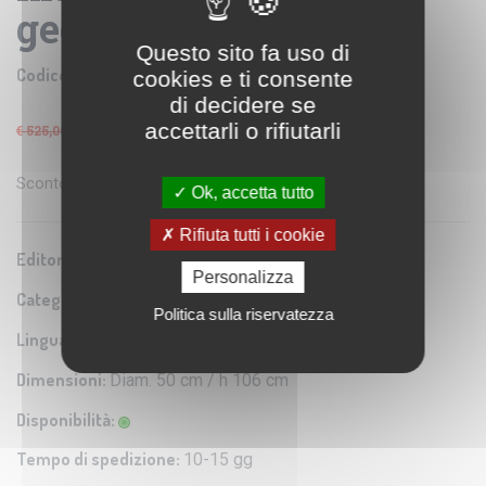
geografico
Questo sito fa uso di
Codice prodotto:
NOV 039EM2
cookies e ti consente
di decidere se
€ 446,25
accettarli o rifiutarli
IVA: 4% Inclusa
€ 525,00
Sconto del
15
%
Ok, accetta tutto
Rifiuta tutti i cookie
Editore/Produttore:
Nova Rico
Personalizza
Categoria:
Cartografia tradizionale
Politica sulla riservatezza
Lingua:
Italiano
Dimensioni:
Diam. 50 cm / h 106 cm
Disponibilità:
Tempo di spedizione:
10-15 gg