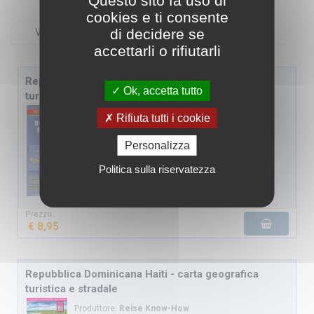
Questo sito fa uso di
cookies e ti consente
Vista testuale
di decidere se
Vista con immagini
accettarli o rifiutarli
Repubblica Dominicana Haiti - carta geografica
Ok, accetta tutto
turistica e stradale
Produttore:
Hildebrand's
Rifiuta tutti i cookie
Dimensioni / Scala:
1 : 800.000
Personalizza
Disponibilità:
Pronta cons.
Politica sulla riservatezza
Prezzo:
€ 8,95
Repubblica Dominicana Haiti - carta geografica
turistica e stradale
Produttore:
Reise Know-How