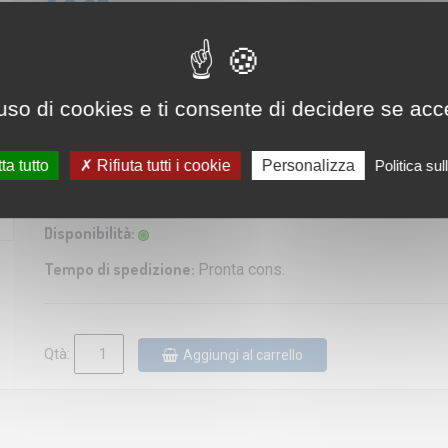
€ 8,95
IVA: 4% Inclusa
Editore/Produttore:
Hildebrand's
uso di cookies e ti consente di decidere se accetta
Categoria:
Carta turistica e stradale
Scala:
1 : 800.000
ta tutto
Rifiuta tutti i cookie
Personalizza
Politica su
Lingua:
Inglese / Tedesco / Francese
Disponibilità:
Tempo di spedizione:
Pronta cons.
Qtà:
Aggiungi al carrello