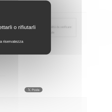
rli o rifiutarli
lla riservatezza