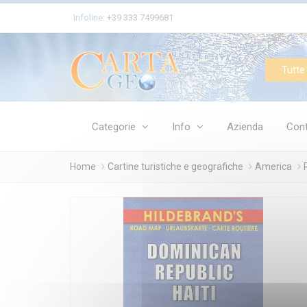
Cookies management panel
Infoline:
+39 333 7499681
Tutte 
Categorie
Info
Azienda
Cont
Home
Cartine turistiche e geografiche
America