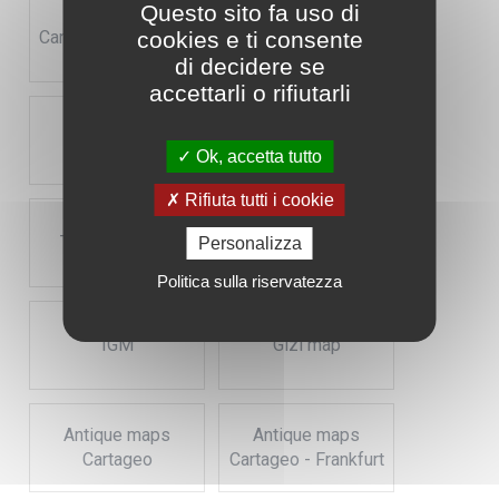
Questo sito fa uso di
Cartageo - tutti gli
Cartageo - overview
cookies e ti consente
articoli
di decidere se
accettarli o rifiutarli
Freytag
Luckies
Ok, accetta tutto
Rifiuta tutti i cookie
Tecnodidattica
Columbus
Personalizza
Politica sulla riservatezza
IGM
Gizi map
Antique maps
Antique maps
Cartageo
Cartageo - Frankfurt