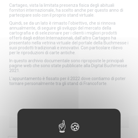
Cartageo, vista la limitata presenza fisica degli abituali
fornitori internazionale, ha scelto anche per questo anno di
partecipare solo con il proprio stand virtuale.
Quindi, se da un lato è rimasto l'obiettivo, che si rinnova
annualmente, di seguire gli sviluppi del mercato della
cartografia e di selezionare per i clienti i migliori prodotti
offerti dagli editori Internazionali, dall’altro Cartageo ha
presentato nella vetrina virtuale del portale della Buchmesse i
suoi prodotti tradizionali e innovativi. Con particolare rilievo
per le riproduzioni di carte antiche.
In questo archivio documentale sono riproposte le principali
pagine web che sono state pubblicate alla Digital Buchmesse
2021.
L’appuntamento è fissato per il 2022 dove contiamo di poter
tornare personalmente tra gli stand di Francoforte.
Clicca qui sotto per vedere le immagini del sito