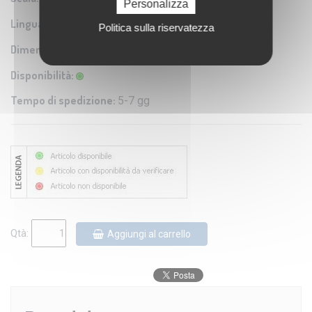
Personalizza
Lingua:
Italiano
Politica sulla riservatezza
Dimensioni:
59,6 x 87,2 cm
Disponibilità:
Tempo di spedizione:
5-7 gg
Qtà:
Aggiungi al carrello