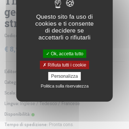
The Big Island - carta
geografica turistica e
Questo sito fa uso di
stradale
cookies e ti consente
di decidere se
Codice prodotto:
NEL033
accettarli o rifiutarli
€ 8,90
IVA: 4% Inclusa
Ok, accetta tutto
Rifiuta tutti i cookie
Editore/Produttore:
Nelles
Personalizza
Categoria:
Carta turistica e stradale
Politica sulla riservatezza
Scala:
1 : 330.000
Lingua:
Inglese / Tedesco / Francese
Disponibilità:
Tempo di spedizione:
Pronta cons.