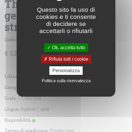
Thailandia - carta
Questo sito fa uso di
geografica turistica e
cookies e ti consente
stradale
di decidere se
accettarli o rifiutarli
Codice prodotto:
ITM114
Ok, accetta tutto
€ 12,26
IVA: 4% Inclusa
Rifiuta tutti i cookie
Personalizza
Editore/Produttore:
ITMB
Politica sulla riservatezza
Categoria:
Carta turistica e stradale
Scala:
1:1.000.000
Lingua:
Inglese / altre
Disponibilità:
Tempo di spedizione:
Pronta cons.