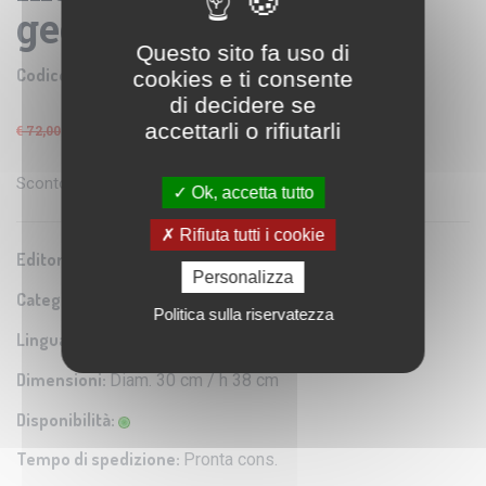
geografico
Questo sito fa uso di
Codice prodotto:
NOV 036TA8
cookies e ti consente
di decidere se
€ 61,20
accettarli o rifiutarli
IVA: 4% Inclusa
€ 72,00
Sconto del
15
%
Ok, accetta tutto
Rifiuta tutti i cookie
Editore/Produttore:
Nova Rico
Personalizza
Categoria:
Cartografia tradizionale in rilievo
Politica sulla riservatezza
Lingua:
Italiano
Dimensioni:
Diam. 30 cm / h 38 cm
Disponibilità:
Tempo di spedizione:
Pronta cons.