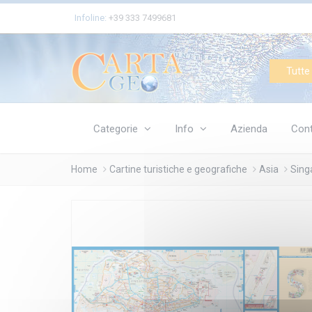
Cookies management panel
Infoline:
+39 333 7499681
Tutte 
Categorie
Info
Azienda
Cont
Home
Cartine turistiche e geografiche
Asia
Sing