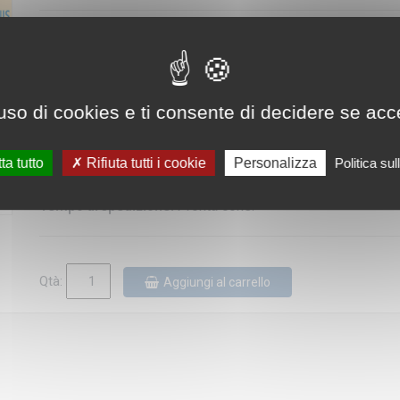
Editore/Produttore:
Borch
Categoria:
Pianta di città
Scala:
1:14.000
uso di cookies e ti consente di decidere se accetta
Lingua:
Inglese / Tedesco / Francese / Italiano / Spagnol
ta tutto
Rifiuta tutti i cookie
Personalizza
Politica su
Disponibilità:
Tempo di spedizione:
Pronta cons.
Qtà:
Aggiungi al carrello