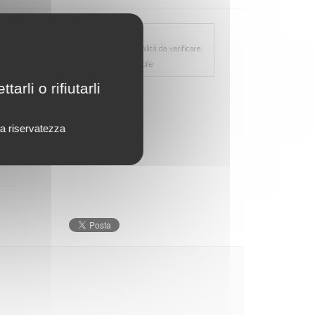
rli o rifiutarli
o
lla riservatezza