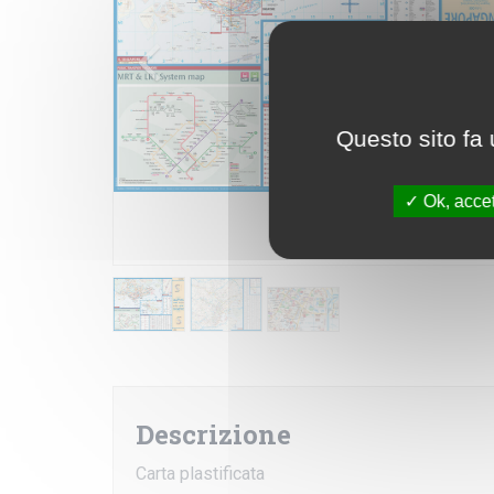
Questo sito fa 
Ok, accet
Descrizione
Carta plastificata