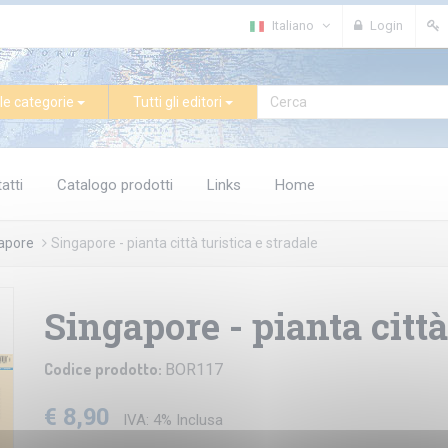
Italiano
Login
le categorie
Tutti gli editori
atti
Catalogo prodotti
Links
Home
apore
Singapore - pianta città turistica e stradale
Singapore - pianta città
Codice prodotto:
BOR117
€ 8,90
IVA: 4% Inclusa