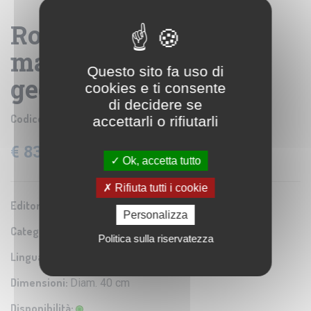
Royal 40 v2 -
mappamondo
Questo sito fa uso di
geografico
cookies e ti consente
di decidere se
Codice prodotto:
COL 224079
accettarli o rifiutarli
€ 830,96
IVA: 4% Inclusa
Ok, accetta tutto
Rifiuta tutti i cookie
Editore/Produttore:
Columbus
Personalizza
Categoria:
Cartografia antichizzata
Politica sulla riservatezza
Lingua:
Inglese
Dimensioni:
Diam. 40 cm
Disponibilità: