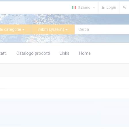
Italiano
Login
le categorie
mbm systems
atti
Catalogo prodotti
Links
Home