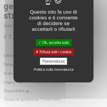
geografica turistica e
Questo sito fa uso di
stradale
cookies e ti consente
di decidere se
Codice prodotto:
HIL018
accettarli o rifiutarli
€ 7,95
IVA: 4% Inclusa
Ok, accetta tutto
Rifiuta tutti i cookie
Editore/Produttore:
Hildebrand's
Personalizza
Categoria:
Carta turistica e stradale
Politica sulla riservatezza
Scala:
1 : 400.000
Lingua:
Inglese / Tedesco / Francese
Disponibilità:
Tempo di spedizione:
Pronta cons.