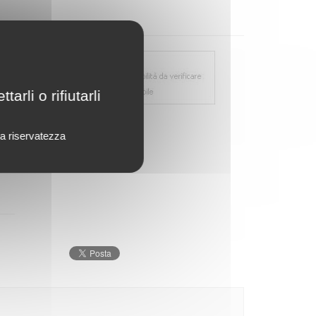
rli o rifiutarli
lla riservatezza