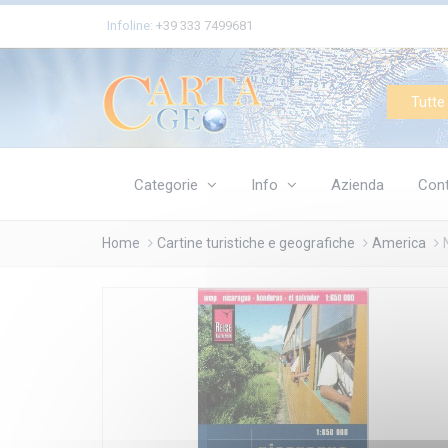
Cookies management panel
Infoline:
+39 333 7499681
Tutte 
Categorie
Info
Azienda
Cont
Home
Cartine turistiche e geografiche
America