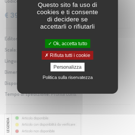
Codice prodotto:
CR TIMAPS.1/20
Questo sito fa uso di
cookies e ti consente
€ 39,24
IVA: 4% Inclusa
di decidere se
accettarli o rifiutarli
Editore/Produttore:
Lovell Johns by Maps Int.
Ok, accetta tutto
Scala:
1:20.000.000
Rifiuta tutti i cookie
Lingua:
Inglese
Personalizza
Dimensioni:
198x123 cm
Politica sulla riservatezza
Disponibilità:
Tempo di spedizione:
Pronta cons.