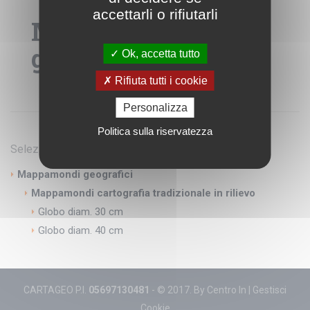
accettarli o rifiutarli
Mappamondi
geografici
Ok, accetta tutto
Rifiuta tutti i cookie
Personalizza
Politica sulla riservatezza
Seleziona categorie
Mappamondi geografici
Mappamondi cartografia tradizionale in rilievo
Globo diam. 30 cm
Globo diam. 40 cm
CARTAGEO P.I.
05697130481
- © 2017. By
Centro In
|
Gestisci
Cookie