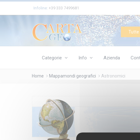
Cookies management panel
Infoline:
+39 333 7499681
Tutte 
Categorie
Info
Azienda
Cont
Home
Mappamondi geografici
Astronomici