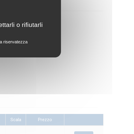
rli o rifiutarli
lla riservatezza
Scala
Prezzo