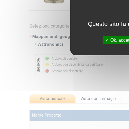
Questo sito fa 
Seleziona categorie
Mappamondi geografici
Ok, accet
Astronomici
Vista testuale
Vista con immagini
Nome Prodotto