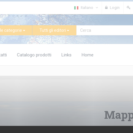
Italiano
Login
le categorie
Tutti gli editori
atti
Catalogo prodotti
Links
Home
Mapp