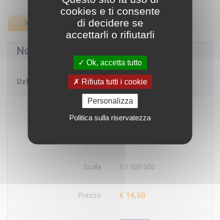
cookies e ti consente
di decidere se
Vista testuale
Vista con immagini
accettarli o rifiutarli
Nome Prodotto
Ok, accetta tutto
Uzbekistan - carta geografica turistica e stradale
Rifiuta tutti i cookie
Personalizza
Disponibilità
Pronta cons.
Politica sulla riservatezza
Produttore
Reise Know-How
Scala
1:1.000.000
Prezzo
€ 14,50