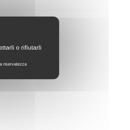
rli o rifiutarli
lla riservatezza