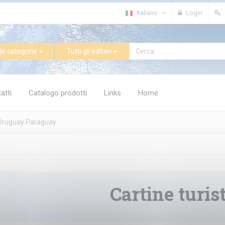
Italiano
Login
le categorie
Tutti gli editori
atti
Catalogo prodotti
Links
Home
Uruguay Paraguay
Cartine turis