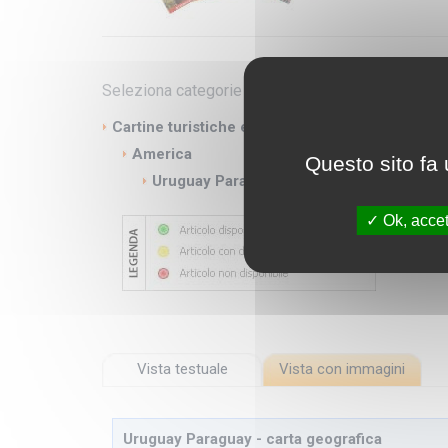
Seleziona categorie
Cartine turistiche e geografiche
America
Questo sito fa 
Uruguay Paraguay
Ok, accet
Vista testuale
Vista con immagini
Uruguay Paraguay - carta geografica