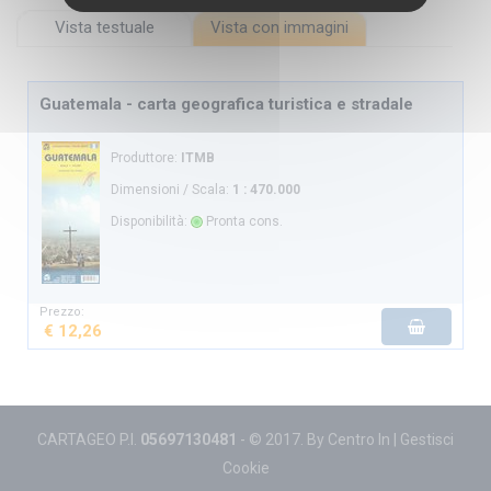
Vista testuale
Vista con immagini
Guatemala - carta geografica turistica e stradale
Produttore:
ITMB
Dimensioni / Scala:
1 : 470.000
Disponibilità:
Pronta cons.
Prezzo:
€ 12,26
CARTAGEO P.I.
05697130481
- © 2017. By
Centro In
|
Gestisci
Cookie