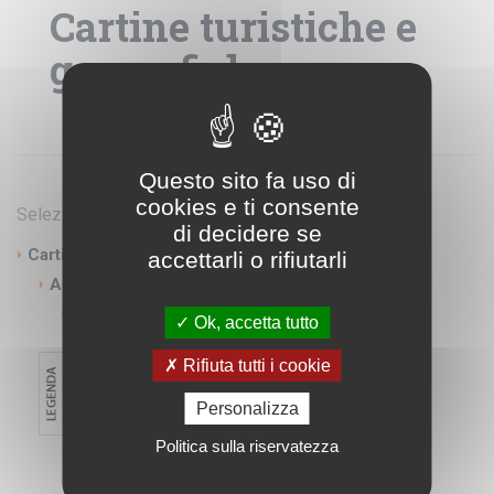
Cartine turistiche e
geografiche
Questo sito fa uso di
cookies e ti consente
Seleziona categorie
di decidere se
Cartine turistiche e geografiche
accettarli o rifiutarli
America
Guatemala
Ok, accetta tutto
Rifiuta tutti i cookie
Personalizza
Politica sulla riservatezza