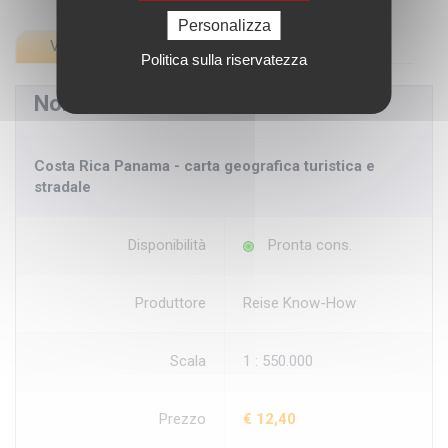
Personalizza
Vista testuale
Vista con immagini
Politica sulla riservatezza
Nome Prodotto
Costa Rica Panama - carta geografica turistica e
stradale
Disponibilità
Pronta cons.
Produttore
Reise Know-How
Scala
1 : 550.000
Prezzo
€ 12,40