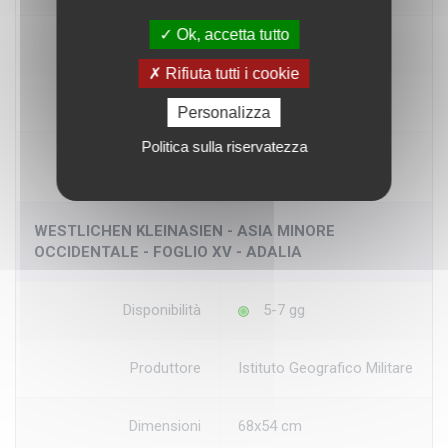
Ok, accetta tutto
Dimensioni
32x42 cm
Rifiuta tutti i cookie
Prezzo
€ 36,60
Personalizza
Politica sulla riservatezza
WESTLICHEN KLEINASIEN - ASIA MINORE
OCCIDENTALE - FOGLIO XV - ADALIA
Disponibilità
5-7 gg
Produttore
Istituto Geografico Militare
Dimensioni
68x54 cm