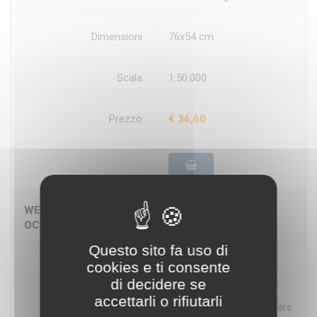
Dimensioni
76x54 cm
Scala
1:50.000
Prezzo
€ 36,60
WESTLICHEN KLEINASIEN - ASIA MINORE
OCCIDENTALE - QUADRO D'UNIONE
Questo sito fa uso di
cookies e ti consente
Disponibilità
5-7 gg
di decidere se
accettarli o rifiutarli
Produttore
Istituto Geografico Militare