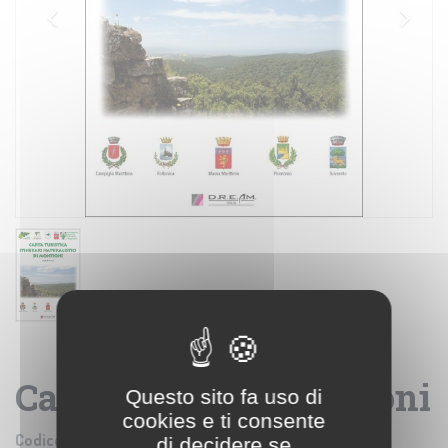
Carta Itinerari Montioni
Questo sito fa uso di
cookies e ti consente
Codice prodotto:
LOF030
di decidere se