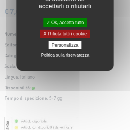
accettarli o rifiutarli
€ 7,00
IVA: 0% Inclusa
Ok, accetta tutto
Numero Serie:
Rifiuta tutti i cookie
9788894809053
Editore/Produttore:
Dream Italia
Personalizza
Politica sulla riservatezza
Categoria:
Carta escursionistica
Scala:
1:15.000
Lingua:
Italiano
Disponibilità:
Tempo di spedizione:
5-7 gg