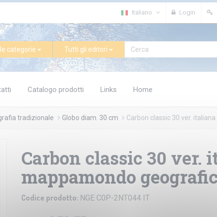
Italiano
Login
le categorie
Tutti gli editori
atti
Catalogo prodotti
Links
Home
afia tradizionale
Globo diam. 30 cm
Carbon classic 30 ver. itali
Carbon classic 30 ver. i
mappamondo geografi
Codice prodotto:
NGE C0P-2NT044 IT