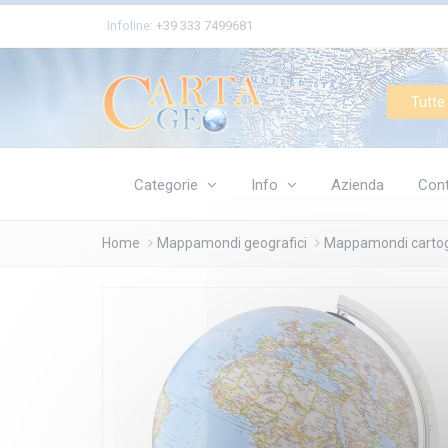
Cookies management panel
Infoline:
+39 333 7499681
Tutte 
Categorie
Info
Azienda
Cont
Home
Mappamondi geografici
Mappamondi cartogr