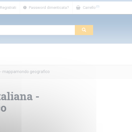
(0)
Registrati
Password dimenticata?
Carrello
ana - mappamondo geografico
taliana -
co