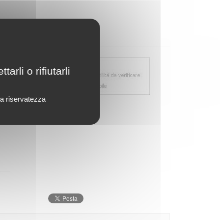
rli o rifiutarli
lla riservatezza