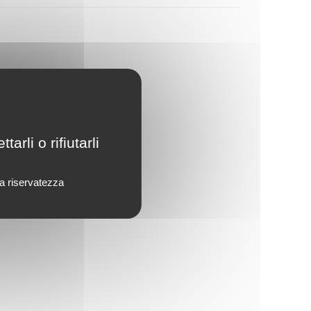
rli o rifiutarli
lla riservatezza