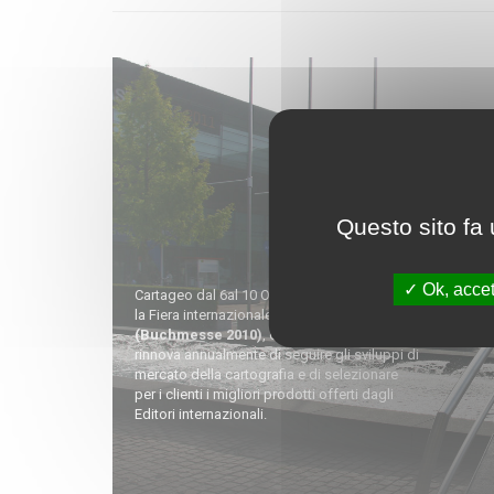
Questo sito fa 
Ok, accet
Cartageo dal 6al 10 Ottobre 2010 ha visitato
la Fiera internazionale del libro a Francoforte
(Buchmesse 2010)
, con l'obiettivo che si
rinnova annualmente di seguire gli sviluppi di
mercato della cartografia e di selezionare
per i clienti i migliori prodotti offerti dagli
Editori internazionali.