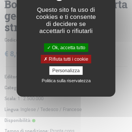
Bolivia Paraguay - carta
Questo sito fa uso di
geografica turistica e
cookies e ti consente
stradale
di decidere se
accettarli o rifiutarli
Codice prodotto:
NEL016
Ok, accetta tutto
€ 8,90
IVA: 4% Inclusa
Rifiuta tutti i cookie
Personalizza
Editore/Produttore:
Nelles
Politica sulla riservatezza
Categoria:
Carta turistica e stradale
Scala:
1 : 2.500.000
Lingua:
Inglese / Tedesco / Francese
Disponibilità:
Tempo di spedizione:
Pronta cons.