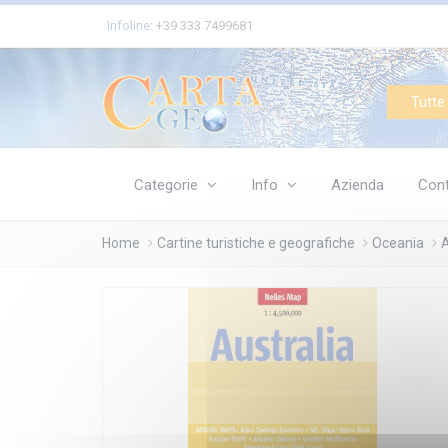
Cookies management panel
Infoline:
+39 333 7499681
Tutte 
Categorie
Info
Azienda
Cont
Home
Cartine turistiche e geografiche
Oceania
A