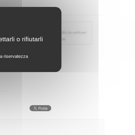
rli o rifiutarli
lla riservatezza