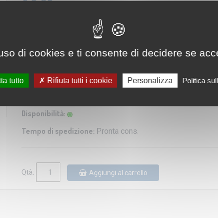
€ 9,99
IVA: 4% Inclusa
Numero Serie:
9783850266031
uso di cookies e ti consente di decidere se accetta
Editore/Produttore:
Kompass
Categoria:
Carta escursionistica
ta tutto
Rifiuta tutti i cookie
Personalizza
Politica su
Lingua:
Italiano / Tedesco / Inglese
Disponibilità:
Tempo di spedizione:
Pronta cons.
Qtà:
Aggiungi al carrello