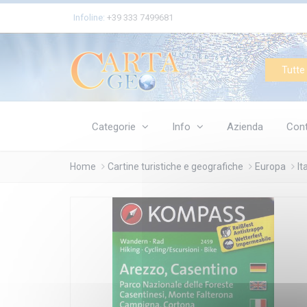
Cookies management panel
Infoline:
+39 333 7499681
Tutte 
Categorie
Info
Azienda
Cont
Home
Cartine turistiche e geografiche
Europa
It