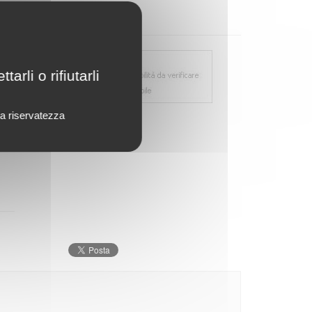
rli o rifiutarli
lla riservatezza