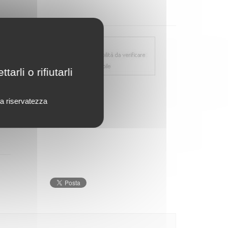
rli o rifiutarli
lla riservatezza