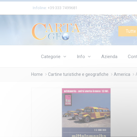
Cookies management panel
Infoline:
+39 333 7499681
Tutte 
Categorie
Info
Azienda
Cont
Home
Cartine turistiche e geografiche
America