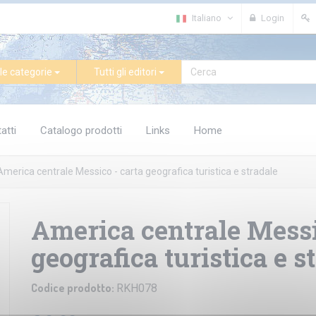
Italiano
Login
le categorie
Tutti gli editori
atti
Catalogo prodotti
Links
Home
America centrale Messico - carta geografica turistica e stradale
America centrale Messi
geografica turistica e s
Codice prodotto:
RKH078