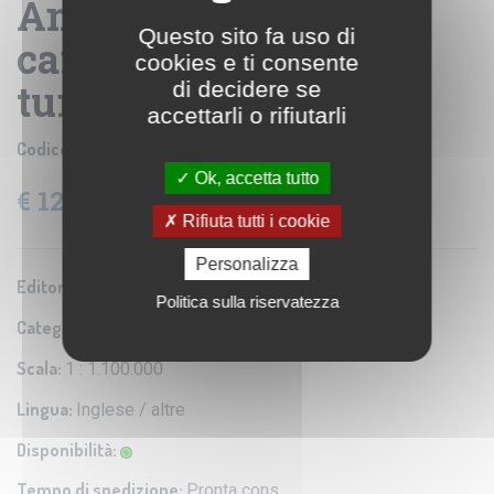
America Centrale -
Questo sito fa uso di
carta geografica
cookies e ti consente
turistica e stradale
di decidere se
accettarli o rifiutarli
Codice prodotto:
ITM009
Ok, accetta tutto
€ 12,26
IVA: 4% Inclusa
Rifiuta tutti i cookie
Personalizza
Editore/Produttore:
ITMB
Politica sulla riservatezza
Categoria:
Carta turistica e stradale
Scala:
1 : 1.100.000
Lingua:
Inglese / altre
Disponibilità:
Tempo di spedizione:
Pronta cons.