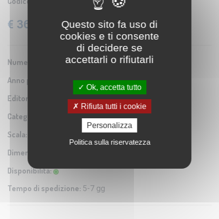
Codice prodotto:
IGM SE007166
€ 36,60
Questo sito fa uso di
IVA: 22% Inclusa
cookies e ti consente
di decidere se
accettarli o rifiutarli
Numero Serie:
0A1
Anno pubblicazione:
1938
Ok, accetta tutto
Editore/Produttore:
Istituto Geografico Militare
Rifiuta tutti i cookie
Categoria:
Riproduzione di carta antica
Personalizza
Scala:
1:10.000
Politica sulla riservatezza
Dimensioni:
70x66 cm
Disponibilità:
Tempo di spedizione:
5-7 gg