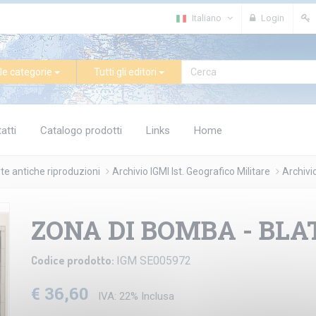
Italiano
Login
le categorie
Tutti gli editori
atti
Catalogo prodotti
Links
Home
te antiche riproduzioni
Archivio IGMI Ist. Geografico Militare
Archivi
ZONA DI BOMBA - BLA
Codice prodotto:
IGM SE005972
€ 36,60
IVA: 22% Inclusa