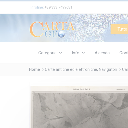
Cookies management panel
Infoline:
+39 333 7499681
Tutte 
Categorie
Info
Azienda
Cont
Home
Carte antiche ed elettroniche, Navigatori
Car