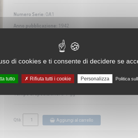
Numero Serie:
0A1
Anno pubblicazione:
1942
Editore/Produttore:
Istituto Geografico Militare
Categoria:
Riproduzione di carta antica
Scala:
1:25.000
uso di cookies e ti consente di decidere se accetta
Dimensioni:
56x60 cm
ta tutto
Rifiuta tutti i cookie
Personalizza
Politica su
Disponibilità:
Tempo di spedizione:
5-7 gg
Qtà:
Aggiungi al carrello