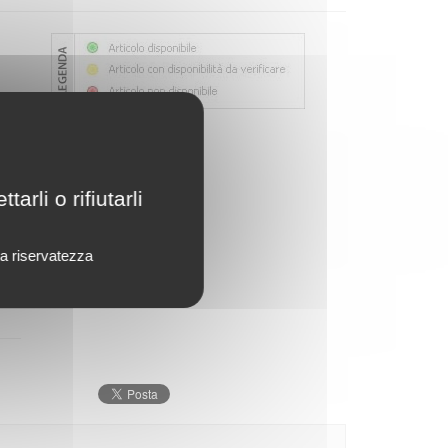
rli o rifiutarli
lla riservatezza