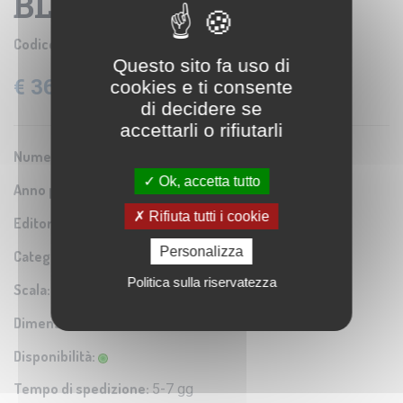
BLATT 7
Codice prodotto:
IGM SE005970
Questo sito fa uso di
€ 36,60
cookies e ti consente
IVA: 22% Inclusa
di decidere se
accettarli o rifiutarli
Numero Serie:
0A1
Ok, accetta tutto
Anno pubblicazione:
1942
Rifiuta tutti i cookie
Editore/Produttore:
Istituto Geografico Militare
Personalizza
Categoria:
Riproduzione di carta antica
Politica sulla riservatezza
Scala:
1:25.000
Dimensioni:
56x60 cm
Disponibilità:
Tempo di spedizione:
5-7 gg