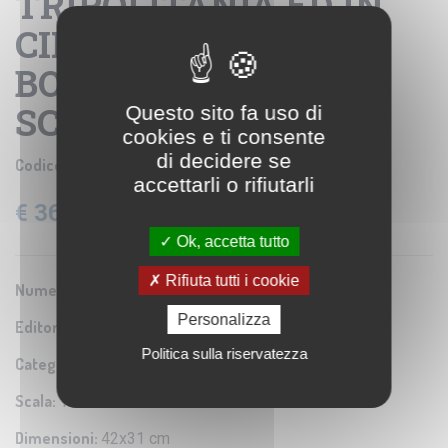
TRIPOLITANIA ED IN
CIRENAICA -
BOLLETTINO N. 6
SCHIZZO 6.
Questo sito fa uso di
cookies e ti consente
di decidere se
Codice prodotto:
IGM SE004656
accettarli o rifiutarli
€ 36,60
IVA: 22% Inclusa
Ok, accetta tutto
Rifiuta tutti i cookie
Numero Serie:
0A2
Personalizza
Editore/Produttore:
Istituto Geografico Militare
Politica sulla riservatezza
Categoria:
Riproduzione di carta antica
Scala:
1:25.000
Dimensioni:
42x31 cm