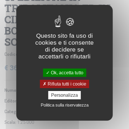
TRIPOLITANIA ED IN
CIRENAICA -
BOLLETTINO N. 6
Questo sito fa uso di
SCHIZZO 2.
cookies e ti consente
di decidere se
Codice prodotto:
IGM SE004652
accettarli o rifiutarli
€ 36,60
IVA: 22% Inclusa
Ok, accetta tutto
Rifiuta tutti i cookie
Numero Serie:
0A1
Personalizza
Editore/Produttore:
Istituto Geografico Militare
Politica sulla riservatezza
Categoria:
Riproduzione di carta antica
Scala:
1:25.000