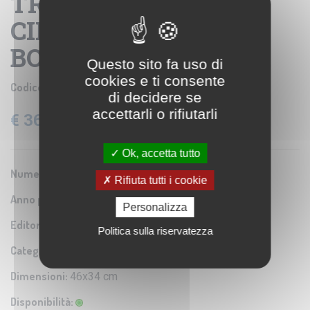
TRIPOLITANIA ED IN
CIRENAICA -
BOLLETTINO N. 6 P. 5.
Questo sito fa uso di
cookies e ti consente
Codice prodotto:
IGM SE004643
di decidere se
accettarli o rifiutarli
€ 36,60
IVA: 22% Inclusa
Ok, accetta tutto
Numero Serie:
0A2
Rifiuta tutti i cookie
Anno pubblicazione:
1912
Personalizza
Editore/Produttore:
Istituto Geografico Militare
Politica sulla riservatezza
Categoria:
Riproduzione di carta antica
Dimensioni:
46x34 cm
Disponibilità: