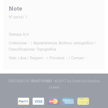
Note
N° pezzi: 1
Stampa: b/n
Collezione: - / Appartenenza: Archivio cartografico /
Classificazione: Topografica
Stati: Libia / Regioni: - / Province: - / Comuni: -
CARTAGEO P.I.
05697130481
- © 2017. By
Centro In
|
Gestisci
Cookie