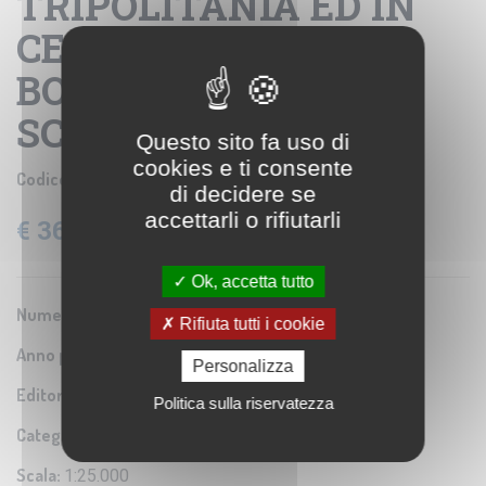
TRIPOLITANIA ED IN
CERENAICA -
BOLLETTINO N. 3 P. 6
SCHIZZO 2.
Questo sito fa uso di
cookies e ti consente
Codice prodotto:
IGM SE004619
di decidere se
accettarli o rifiutarli
€ 36,60
IVA: 22% Inclusa
Ok, accetta tutto
Numero Serie:
0A2
Rifiuta tutti i cookie
Anno pubblicazione:
1911
Personalizza
Editore/Produttore:
Istituto Geografico Militare
Politica sulla riservatezza
Categoria:
Riproduzione di carta antica
Scala:
1:25.000