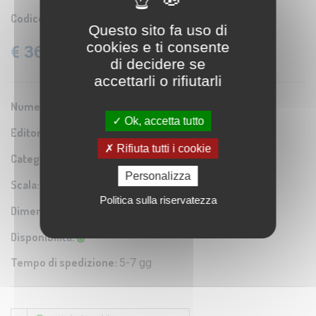
Codice prodotto:
IGM SE004563
Questo sito fa uso di
cookies e ti consente
€ 36,60
IVA: 22% Inclusa
di decidere se
accettarli o rifiutarli
Numero Serie:
0A3
Ok, accetta tutto
Editore/Produttore:
Istituto Geografico Militare
Rifiuta tutti i cookie
Categoria:
Riproduzione di carta antica
Personalizza
Scala:
1:100.000
Politica sulla riservatezza
Dimensioni:
38x27 cm
Disponibilità:
Tempo di spedizione:
5-7 gg