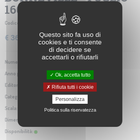
160 BIS N.O.
Codice prodotto:
IGM SE003235
Questo sito fa uso di
€ 36,60
IVA: 22% Inclusa
cookies e ti consente
di decidere se
accettarli o rifiutarli
Numero Serie:
0A1
Anno pubblicazione:
1936
Ok, accetta tutto
Editore/Produttore:
Istituto Geografico Militare
Rifiuta tutti i cookie
Categoria:
Riproduzione di carta antica
Personalizza
Scala:
1:50.000
Politica sulla riservatezza
Dimensioni:
74x61 cm
Disponibilità: