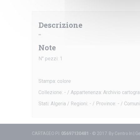
Descrizione
""
Note
N° pezzi: 1
Stampa: colore
Collezione: - / Appartenenza: Archivio cartogra
Stati: Algeria / Regioni: - / Province: - / Comuni
CARTAGEO P.I.
05697130481
- © 2017. By
Centro In
|
Ge