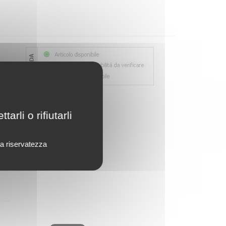
rli o rifiutarli
lla riservatezza