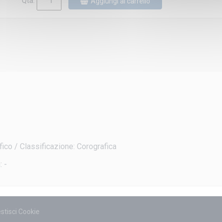
Qtà:
Aggiungi al carrello
fico / Classificazione: Corografica
: -
stisci Cookie