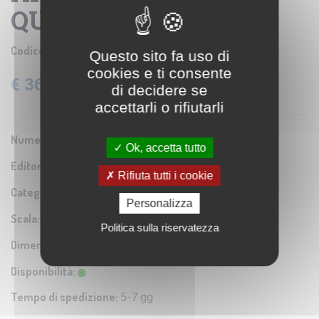
QUADRO D'UNIONE
Codice prodotto:
IGM SE002472
Questo sito fa uso di
cookies e ti consente
€ 36,60
IVA: 22% Inclusa
di decidere se
accettarli o rifiutarli
Numero Serie:
0A3
Ok, accetta tutto
Editore/Produttore:
Istituto Geografico Militare
Rifiuta tutti i cookie
Categoria:
Riproduzione di carta antica
Personalizza
Scala:
1:3.000.000
Politica sulla riservatezza
Dimensioni:
30x24 cm
Disponibilità:
Tempo di spedizione:
5-7 gg