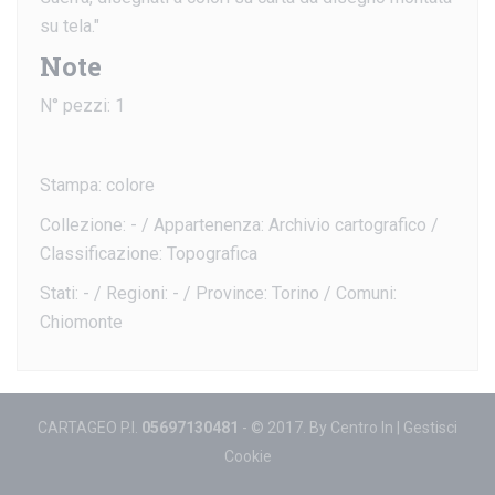
su tela."
Note
N° pezzi: 1
Stampa: colore
Collezione: - / Appartenenza: Archivio cartografico /
Classificazione: Topografica
Stati: - / Regioni: - / Province: Torino / Comuni:
Chiomonte
CARTAGEO P.I.
05697130481
- © 2017. By
Centro In
|
Gestisci
Cookie