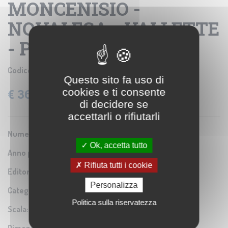
MONCENISIO -
NOVALESA - VALLETTE
- PELVO ) - FOGLIO 41
Codice prodotto:
IGM SE001961
Questo sito fa uso di
cookies e ti consente
€ 36,60
IVA: 22% Inclusa
di decidere se
accettarli o rifiutarli
Numero Serie:
0A2
Ok, accetta tutto
Anno pubblicazione:
1869
Rifiuta tutti i cookie
Editore/Produttore:
Istituto Geografico Militare
Personalizza
Categoria:
Riproduzione di carta antica
Politica sulla riservatezza
Scala:
1:10.000